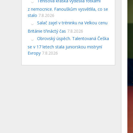
Tenisová kráska vyděsila fotkami
z nemocnice. Fanouškům vysvětlila, co se
stalo
7.8.2026
Salač zajel v tréninku na Velkou cenu
Británie třináctý čas
7.8.2026
Obrovský úspěch. Talentovaná Češka
se v 17 letech stala juniorskou mistryní
Evropy
7.8.2026