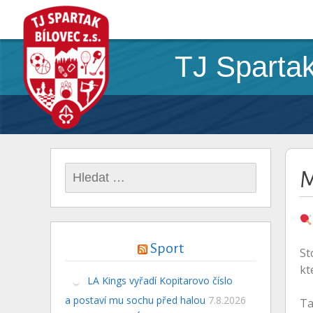
TJ Spartak
Vyhledávání
M
Sport
St
kt
LA Kings vyřadí Kopitarovo číslo
a postaví mu sochu před halou
7.8.2026
Ta