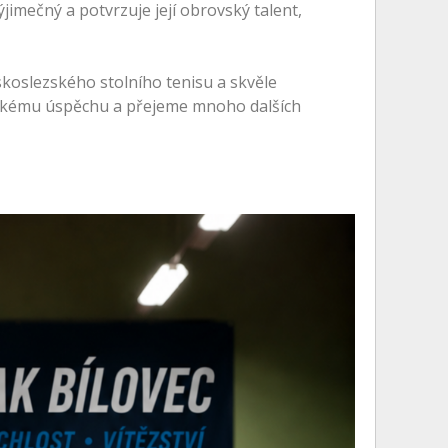
jimečný a potvrzuje její obrovský talent,
skoslezského stolního tenisu a skvěle
tickému úspěchu a přejeme mnoho dalších