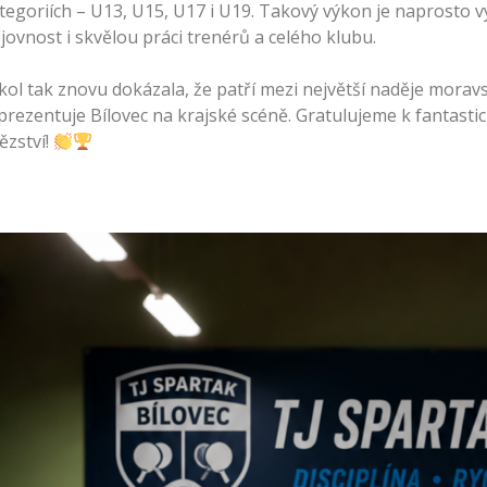
ROK 2004
tegoriích – U13, U15, U17 i U19. Takový výkon je naprosto vý
ROK 1999
jovnost i skvělou práci trenérů a celého klubu.
ROK 2000
ROK 2001
kol tak znovu dokázala, že patří mezi největší naděje morav
ROK 2002
prezentuje Bílovec na krajské scéně. Gratulujeme k fantas
ROK 2003
tězství!
ROK 2004