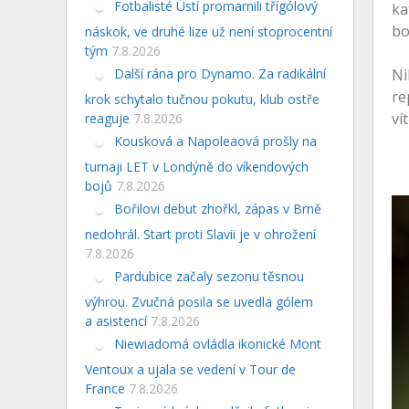
Fotbalisté Ústí promarnili třígólový
ka
bo
náskok, ve druhé lize už není stoprocentní
tým
7.8.2026
Další rána pro Dynamo. Za radikální
Ni
re
krok schytalo tučnou pokutu, klub ostře
ví
reaguje
7.8.2026
Kousková a Napoleaová prošly na
turnaji LET v Londýně do víkendových
bojů
7.8.2026
Bořilovi debut zhořkl, zápas v Brně
nedohrál. Start proti Slavii je v ohrožení
7.8.2026
Pardubice začaly sezonu těsnou
výhrou. Zvučná posila se uvedla gólem
a asistencí
7.8.2026
Niewiadomá ovládla ikonické Mont
Ventoux a ujala se vedení v Tour de
France
7.8.2026