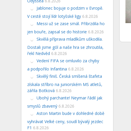
Odyssea
6.8.2026
Jablonec bojuje o podzim v Evropě.
V cestě stojí lídr lotyšské ligy
6.8.2026
Messi už se zase smál. Přibrzdila ho
jen bouře, zapsal se do historie
6.8.2026
Skvělá příprava mladíkům uškodila.
Dostali jsme gól a naše hra se zhroutila,
řekl Nedvěd
6.8.2026
Vedení FIFA se omluvilo za chyby
a podpořilo Infantina
6.8.2026
Skvělý finiš. Česká smíšená štafeta
získala stříbro na juniorském MS atletů,
zářila Botková
6.8.2026
Ubohý parchante! Neymar řádil jak
smyslů zbavený
6.8.2026
Aston Martin bude v dohledné době
vyhrávat Velké ceny, soudí bývalý jezdec
F1
6.8.2026