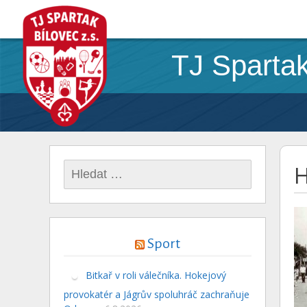
TJ Spartak
Vyhledávání
H
Sport
Bitkař v roli válečníka. Hokejový
provokatér a Jágrův spoluhráč zachraňuje