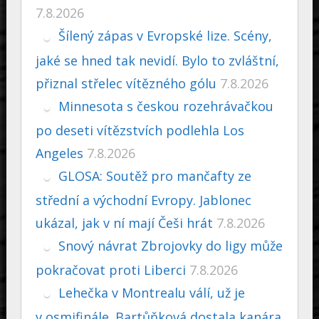
7.8.2026
Šílený zápas v Evropské lize. Scény,
jaké se hned tak nevidí. Bylo to zvláštní,
přiznal střelec vítězného gólu
7.8.2026
Minnesota s českou rozehrávačkou
po deseti vítězstvích podlehla Los
Angeles
7.8.2026
GLOSA: Soutěž pro mančafty ze
střední a východní Evropy. Jablonec
ukázal, jak v ní mají Češi hrát
7.8.2026
Snový návrat Zbrojovky do ligy může
pokračovat proti Liberci
7.8.2026
Lehečka v Montrealu válí, už je
v osmifinále. Bartůňková dostala kanára