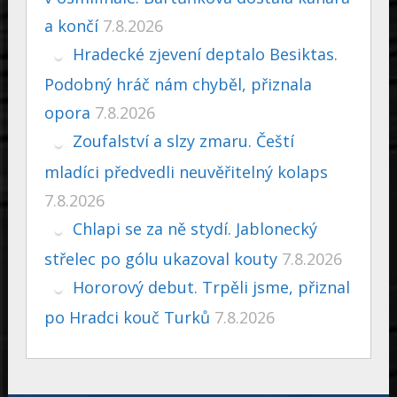
a končí
7.8.2026
Hradecké zjevení deptalo Besiktas.
Podobný hráč nám chyběl, přiznala
opora
7.8.2026
Zoufalství a slzy zmaru. Čeští
mladíci předvedli neuvěřitelný kolaps
7.8.2026
Chlapi se za ně stydí. Jablonecký
střelec po gólu ukazoval kouty
7.8.2026
Hororový debut. Trpěli jsme, přiznal
po Hradci kouč Turků
7.8.2026