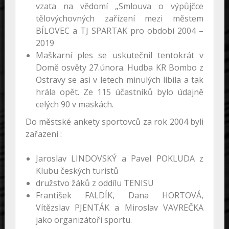
vzata na vědomí „Smlouva o výpůjčce
tělovýchovných zařízení mezi městem
BÍLOVEC a TJ SPARTAK pro období 2004 –
2019
Maškarní ples se uskutečnil tentokrát v
Domě osvěty 27.února. Hudba KR Bombo z
Ostravy se asi v letech minulých líbila a tak
hrála opět. Ze 115 účastníků bylo údajně
celých 90 v maskách.
Do městské ankety sportovců za rok 2004 byli
zařazeni :
Jaroslav LINDOVSKÝ a Pavel POKLUDA z
Klubu českých turistů
družstvo žáků z oddílu TENISU
František FALDÍK, Dana HORTOVÁ,
Vítězslav PJENTÁK a Miroslav VAVREČKA
jako organizátoři sportu.