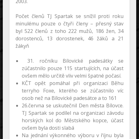
2003.
Počet členů TJ Spartak se snížil proti roku
minulému pouze o čtyři členy – přesný stav
byl 522 členů z toho 222 mužů, 186 žen, 34
dorostenců, 13 dorostenek, 46 žáků a 21
žákyň
31. ročníku Bílovické padesátky se
zúčastnilo pouze 115 startujících, na účast
ovšem mělo určitě vliv velmi špatné počasí.
KČT opět pomáhal při organizaci Běhu
terryho Foxe, kterého se zúčastnilo víc
osob než na Bílovické padesátce a to 161
26.června se uskutečnil Den města Bílovce.
TJ Spartak se podílel na organizaci závodu
horských kol do Městského kopce, účast
ovšem byla dosti slabá
Na jednání výkonného výboru v říjnu byla